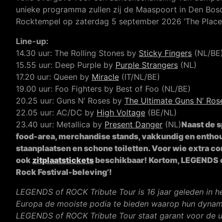
unieke programma zullen zij de Maaspoort in Den Bos
Rocktempel op zaterdag 5 september 2026 ‘The Place 
Line-up:
14.30 uur: The Rolling Stones by
Sticky Fingers
(NL/BE
15.55 uur: Deep Purple by
Purple Strangers
(NL)
17.20 uur: Queen by
Miracle
(IT/NL/BE)
19.00 uur: Foo Fighters by Best of Foo (NL/BE)
20.25 uur: Guns N’ Roses by
The Ultimate Guns N’ Ros
22.05 uur: AC/DC by
High Voltage
(BE/NL)
23.40 uur: Metallica by
Present Danger
(NL)
Naast de s
food-area, merchandise stands, vakkundig en enthou
staanplaatsen en schone toiletten. Voor wie extra com
ook
zitplaatstickets
beschikbaar! Kortom, LEGENDS of 
Rock Festival-beleving’!
LEGENDS of ROCK Tribute Tour is 16 jaar geleden in h
Europa de mooiste podia te bieden waarop hun dynam
LEGENDS of ROCK Tribute Tour staat garant voor de u