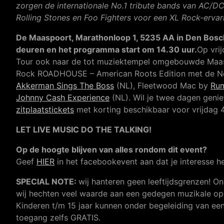
zorgen de internationale No.1 tribute bands van AC/DC
Rolling Stones en Foo Fighters voor een XL Rock-ervar
De Maaspoort, Marathonloop 1, 5235 AA in Den Bosc
deuren en het programma start om 14.30 uur.
Op vri
Tour ook naar de tot muziektempel omgebouwde Maas
Rock ROADHOUSE – American Roots Edition met de No.
Akkerman Sings The Boss
(NL), Fleetwood Mac by
Rum
Johnny Cash Experience
(NL). Wil je twee dagen genie
zitplaatstickets
met korting beschikbaar voor vrijdag 
LET LIVE MUSIC DO THE TALKING!
Op de hoogte blijven van alles rondom dit event?
Geef
HIER
in het facebookevent aan dat je interesse he
SPECIAL NOTE:
wij hanteren geen leeftijdsgrenzen! On
wij hechten veel waarde aan een gedegen muzikale op
Kinderen t/m 15 jaar kunnen onder begeleiding van een
toegang zelfs GRATIS.