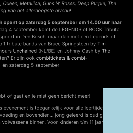
, Queen, Metallica, Guns N’ Roses, Deep Purple, The
ing van het allerhoogste niveau!
h opent op zaterdag 5 september om 14.00 uur haar
jdag 4 september komt de LEGENDS of ROCK Tribute
poort in Den Bosch, maar dan met een Legends of
1 tribute bands van Bruce Springsteen by
Tim
ours Unchained
(NL/BE) en Johnny Cash by
The
ten? Er zijn ook
combitickets & combi-
4 én zaterdag 5 september!
bt of gaat en je mist geen bericht meer!
s evenement is toegankelijk voor alle leeftijden, want
voeding en bovendien… jong geleerd is oud gedaan.
 volwassene binnen. Voor kinderen t/m 11 jaar is de