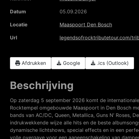
Datum
05.09.2026
Locatie
Maaspoort Den Bosch
Url
legendsofrocktributetour.com/tri
Afdrukken
Google
.ics (Outlook)
Beschrijving
Op zaterdag 5 september 2026 komt de international
Rocktempel omgebouwde Maaspoort in Den Bosch met ee
bands van AC/DC, Queen, Metallica, Guns N’ Roses, Dee
indrukwekkende wijze alle hits en de beste albumsong
dynamische lichtshows, special effects en in een per
volle overgave voor een aaneenschakeling van dampen