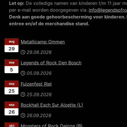
Let op:
De volledige namen van kinderen t/m 11 jaar m
per e-mail worden doorgegeven via:
info@legendsofro
Denk aan goede gehoorbescherming voor kinderen. I
entree en/of de merchandise stand.
Metallicamp Ommen
aug
29
29.08.2026
Legends of Rock Den Bosch
sep
5
05.09.2026
Fuizenfest Riel
sep
25
25.09.2026
Rockhall Esch Sur Alzette (L)
sep
26
26.09.2026
Monsters of Rock Deinze (B)
okt