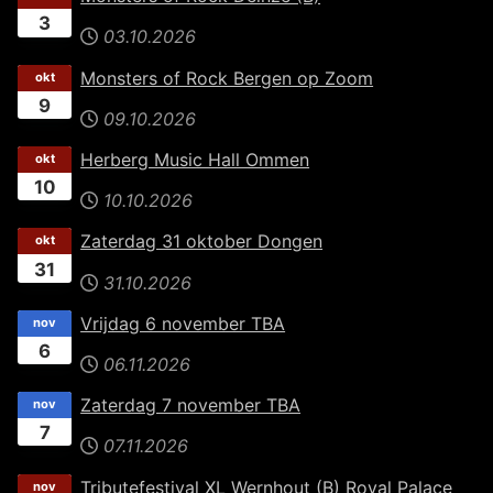
3
03.10.2026
Monsters of Rock Bergen op Zoom
okt
9
09.10.2026
Herberg Music Hall Ommen
okt
10
10.10.2026
Zaterdag 31 oktober Dongen
okt
31
31.10.2026
Vrijdag 6 november TBA
nov
6
06.11.2026
Zaterdag 7 november TBA
nov
7
07.11.2026
Tributefestival XL Wernhout (B) Royal Palace
nov