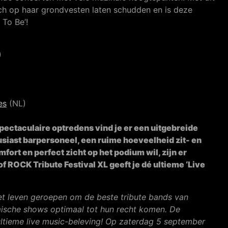
ch op haar grondvesten laten schudden en is deze
To Be’!
)
es
(NL)
pectaculaire optredens vind je er een uitgebreide
siast barpersoneel, een ruime hoeveelheid zit- en
fort en perfect zicht op het podium wil, zijn er
ROCK Tribute Festival XL geeft je dé ultieme ‘Live
et leven geroepen om de beste tribute bands van
ische shows optimaal tot hun recht komen. De
ltieme live music-beleving! Op zaterdag 5 september