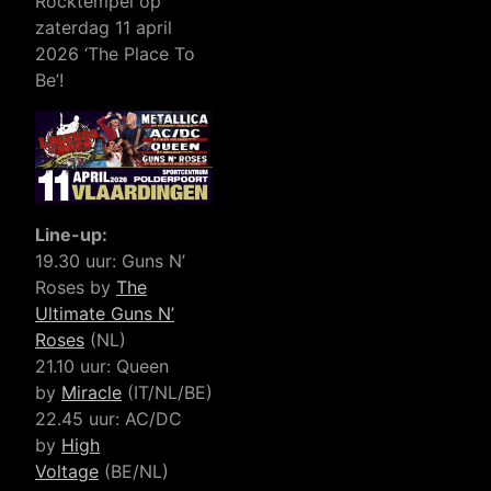
Rocktempel op
zaterdag 11 april
2026 ‘The Place To
Be’!
Line-up:
19.30 uur: Guns N’
Roses by
The
Ultimate Guns N’
Roses
(NL)
21.10 uur: Queen
by
Miracle
(IT/NL/BE)
22.45 uur: AC/DC
by
High
Voltage
(BE/NL)