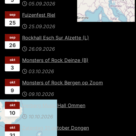
5
05.09.2026
Fuizenfest Riel
sep
25
25.09.2026
Rockhall Esch Sur Alzette (L)
sep
26
26.09.2026
Monsters of Rock Deinze (B)
okt
3
03.10.2026
Monsters of Rock Bergen op Zoom
okt
9
09.10.2026
Herberg Music Hall Ommen
okt
10
10.10.2026
Zaterdag 31 oktober Dongen
okt
31