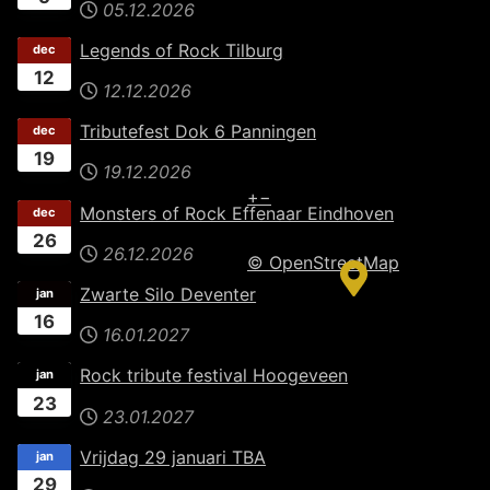
05.12.2026
Legends of Rock Tilburg
dec
12
12.12.2026
Tributefest Dok 6 Panningen
dec
19
19.12.2026
+
−
Monsters of Rock Effenaar Eindhoven
dec
26
26.12.2026
© OpenStreetMap
Zwarte Silo Deventer
jan
16
16.01.2027
Rock tribute festival Hoogeveen
jan
23
23.01.2027
Vrijdag 29 januari TBA
jan
29