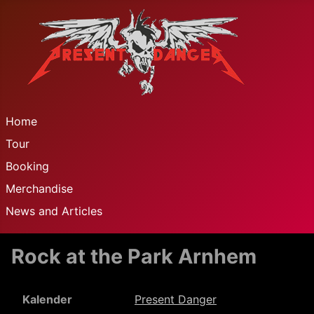
Home
Tour
Booking
Merchandise
News and Articles
Rock at the Park Arnhem
Kalender
Present Danger