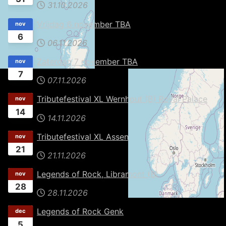
31.10.2026
Vrijdag 6 november TBA
nov
6
06.11.2026
Zaterdag 7 november TBA
nov
7
07.11.2026
Tributefestival XL Wernhout (B) Royal Palace
nov
14
14.11.2026
Tributefestival XL Assen
nov
21
21.11.2026
Legends of Rock, Libramont (B)
nov
28
28.11.2026
Legends of Rock Genk
dec
5