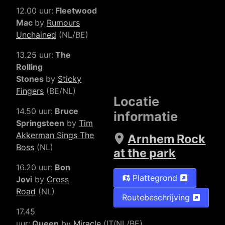
12.00 uur:
Fleetwood
Mac
by
Rumours
Unchained
(NL/BE)
13.25 uur:
The
Rolling
Stones
by
Sticky
Fingers
(BE/NL)
Locatie
14.50 uur:
Bruce
informatie
Springsteen
by
Tim
Akkerman Sings The
Arnhem Rock
Boss
(NL)
at the park
16.20 uur:
Bon
Plattegrond
Jovi
by
Cross
Road
(NL)
Routebeschrijving
17.45
uur:
Queen
by
Miracle
(IT/NL/BE)