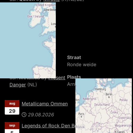
19.10 uur:
Guns N’
Roses
by
The
Ultimate Guns N’
Roses
(NL)
20.35
uur:
AC/DC
by
High
Straat
Voltage
(BE)
Ronde weide
22.00
Plaats
uur:
Metallica
by
Present
Arnhem
Danger
(NL)
Metallicamp Ommen
aug
29
29.08.2026
Legends of Rock Den Bosch
sep