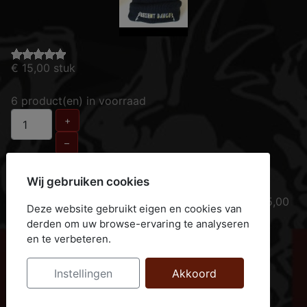
€ 15,00
stuk
6 product(en) in voorraad
+
–
Aan winkelwagen toevoegen
Wij gebruiken cookies
Muts met geborduurd logo met camoletters € 15,00
Deze website gebruikt eigen en cookies van
Verzend kosten (ongeacht aantal) € 5,00
derden om uw browse-ervaring te analyseren
en te verbeteren.
PD winkelwagen
Instellingen
Akkoord
De winkelwagen is leeg