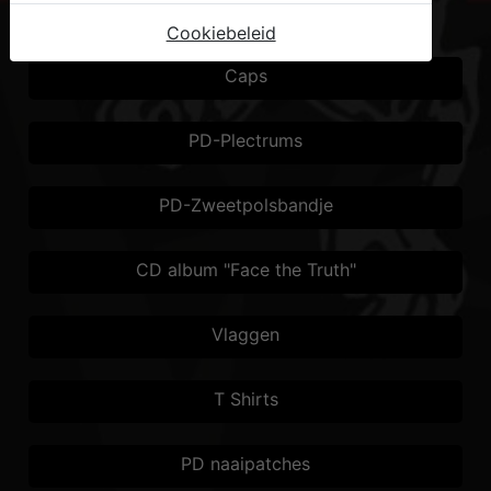
PD Shop
Cookiebeleid
Caps
PD-Plectrums
PD-Zweetpolsbandje
CD album "Face the Truth"
Vlaggen
T Shirts
PD naaipatches